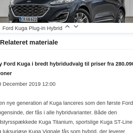
Ford Kuga Plug-in Hybrid
Relateret materiale
y Ford Kuga i bredt hybridudvalg til priser fra 280.09
roner
0 December 2019 12:00
en nye generation af Kuga lanceres som den første Ford
gensinde, der fås i alle hybridvarianter. Både den
dstyrsspækkede Kuga Titanium, sportslige Kuga ST-Line
g luksuriøse Kuga Vignale fås som hybrid, der leverer