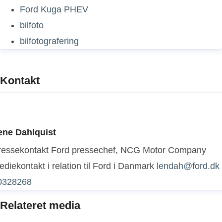
Ford Kuga PHEV
bilfoto
bilfotografering
Kontakt
ene Dahlquist
ressekontakt
Ford pressechef, NCG Motor Company
diekontakt i relation til Ford i Danmark
lendah@ford.dk
0328268
Relateret media