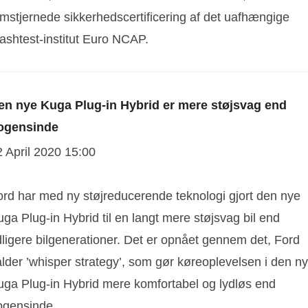
emstjernede sikkerhedscertificering af det uafhængige
ashtest-institut Euro NCAP.
en nye Kuga Plug-in Hybrid er mere støjsvag end
ogensinde
2 April 2020 15:00
ord har med ny støjreducerende teknologi gjort den nye
ga Plug-in Hybrid til en langt mere støjsvag bil end
dligere bilgenerationer. Det er opnået gennem det, Ford
alder ’whisper strategy’, som gør køreoplevelsen i den n
uga Plug-in Hybrid mere komfortabel og lydløs end
ogensinde.