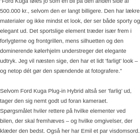
”Ford Kuga føles jo som en bil på den anden side af
500.000 kr., selvom den er langt billigere. Den har lækre
materialer og ikke mindst et look, der ser både sporty og
elegant ud. Det sportslige element træder især frem i
forlygterne og frontgrillen, mens silhuetten og den
dominerende kølerhjelm understreger det elegante
udtryk. Jeg vil næsten sige, den har et lidt ’farligt’ look –
og netop dét gør den spændende at fotografere.”
Selvom Ford Kuga Plug-in Hybrid altså ser ’farlig’ ud,
tager den sig nemt godt ud foran kameraet.
Spørgsmålet hviler rettere på hvilke elementer ved
bilen, der skal fremhæves – og hvilke omgivelser, der
klæder den bedst. Også her har Emil et par visdomsord.