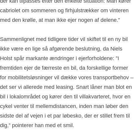
der kan tilpasses efter den enkelte situation: Man kører
cabriolet om sommeren og firhjulstrækker om vinteren
med den krølle, at man ikke ejer nogen af delene.”
Sammenlignet med tidligere tider vil skiftet til en ny bil
ikke være en lige så afgørende beslutning, da Niels
Holst spår markante ændringer i ejerforholdene: ”I
fremtiden ejer de færreste en bil, da forskellige former
for mobilitetsløsninger vil dække vores transportbehov –
det ser vi allerede med leasing. Snart låner man blot en
bil i lokalområdet og kører den til villakvarteret, hvor en
cykel venter til mellemdistancen, inden man løber den
sidste del af vejen i et par løbesko, der er stillet frem til
dig,” pointerer han med et smil.