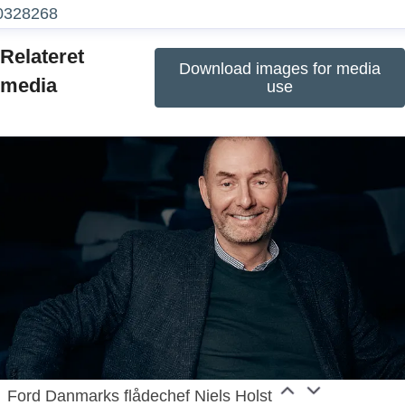
0328268
Relateret
Download images for media
media
use
Ford Danmarks flådechef Niels Holst