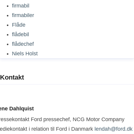
firmabil
firmabiler
Flåde
flådebil
flådechef
Niels Holst
Kontakt
ene Dahlquist
ressekontakt
Ford pressechef, NCG Motor Company
diekontakt i relation til Ford i Danmark
lendah@ford.dk