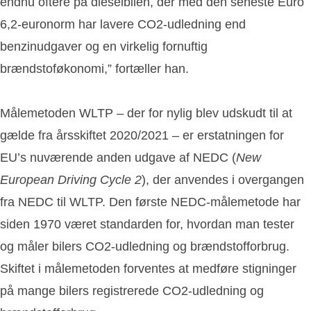
endnu oftere på dieselbilen, der med den seneste Euro
6,2-euronorm har lavere CO2-udledning end
benzinudgaver og en virkelig fornuftig
brændstoføkonomi,” fortæller han.
Målemetoden WLTP – der for nylig blev udskudt til at
gælde fra årsskiftet 2020/2021 – er erstatningen for
EU’s nuværende anden udgave af NEDC (
New
European Driving Cycle 2
), der anvendes i overgangen
fra NEDC til WLTP. Den første NEDC-målemetode har
siden 1970 været standarden for, hvordan man tester
og måler bilers CO2-udledning og brændstofforbrug.
Skiftet i målemetoden forventes at medføre stigninger
på mange bilers registrerede CO2-udledning og