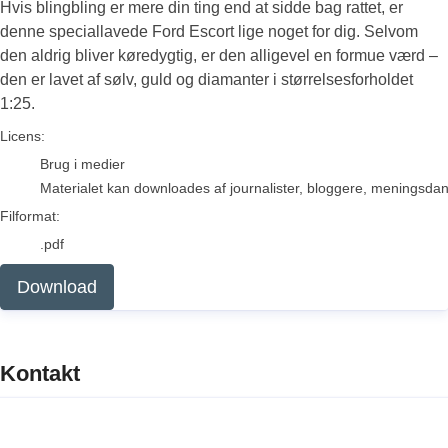
Hvis blingbling er mere din ting end at sidde bag rattet, er
denne speciallavede Ford Escort lige noget for dig. Selvom
den aldrig bliver køredygtig, er den alligevel en formue værd –
den er lavet af sølv, guld og diamanter i størrelsesforholdet
1:25.
go to media item
Licens:
Brug i medier
Materialet kan downloades af journalister, bloggere, meningsdanne
Filformat:
.pdf
Download
Kontakt