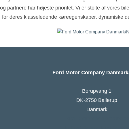
og partnere har højeste prioritet. Vi er stolte af vores bi
for deres klasseledende køreegenskaber, dynamiske de
Ford Motor Company Danmar
Borupvang 1
DK-2750 Ballerup
Danmark
Ford Danmarks hjemmesid
Følg Ford Danmark på Faceb