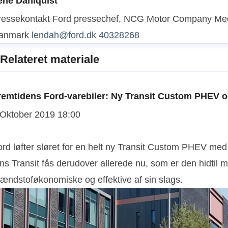
ene Dahlquist
ressekontakt
Ford pressechef, NCG Motor Company
Med
anmark
lendah@ford.dk
40328268
Relateret materiale
remtidens Ford-varebiler: Ny Transit Custom PHEV og
 Oktober 2019 18:00
rd løfter sløret for en helt ny Transit Custom PHEV med 
ns Transit fås derudover allerede nu, som er den hidtil me
rændstoføkonomiske og effektive af sin slags.