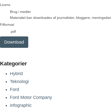
go to media item
Licens:
Brug i medier
Materialet kan downloades af journalister, bloggere, meningsdanne
Filformat:
.pdf
Download
Kategorier
Hybrid
Teknologi
Ford
Ford Motor Company
infographic