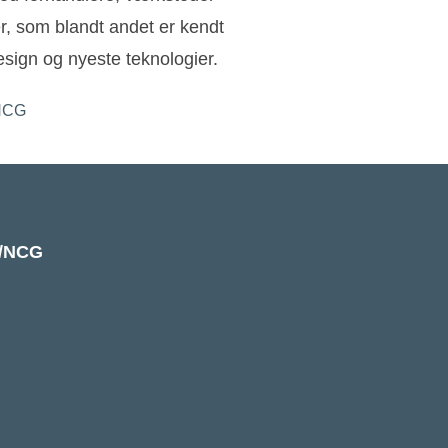
ler, som blandt andet er kendt
sign og nyeste teknologier.
k/NCG
e
ook