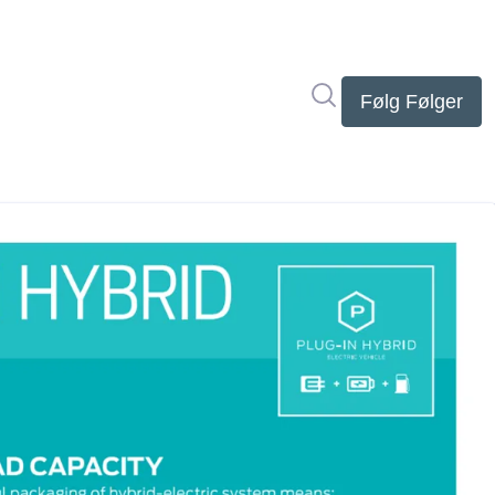
Søg i nyhedsrumme
Følg
Følger