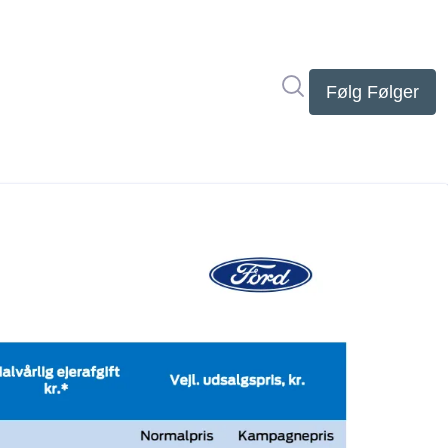
Søg i nyhedsrumme
Følg
Følger