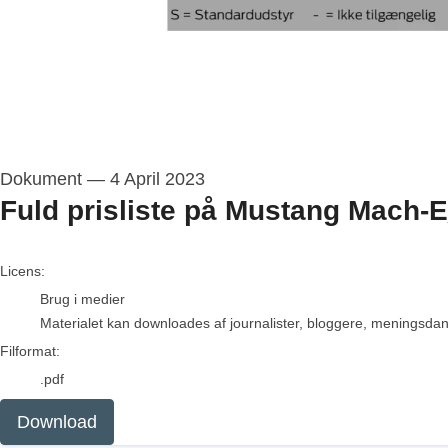
Dokument
—
4 April 2023
Fuld prisliste på Mustang Mach-E
go to media item
Licens:
Brug i medier
Materialet kan downloades af journalister, bloggere, meningsdanne
Filformat:
.pdf
Download