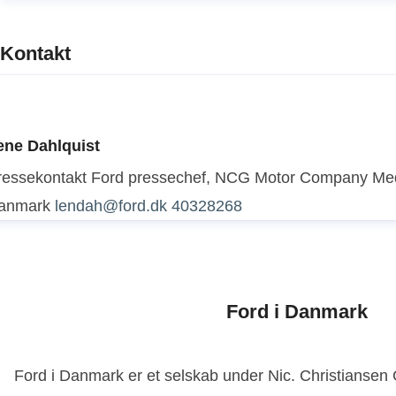
Kontakt
ene Dahlquist
ressekontakt
Ford pressechef, NCG Motor Company
Med
anmark
lendah@ford.dk
40328268
Ford i Danmark
Ford i Danmark er et selskab under Nic. Christianse