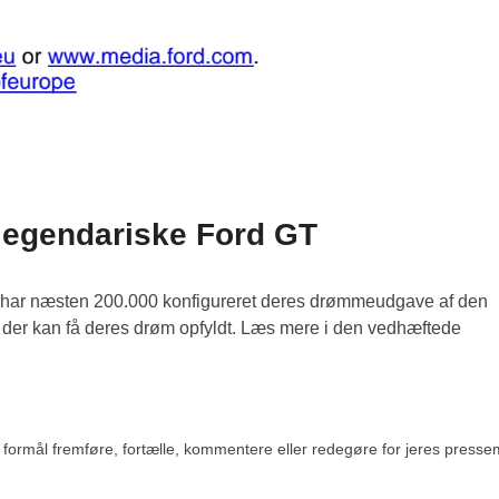
 legendariske Ford GT
g har næsten 200.000 konfigureret deres drømmeudgave af den
der kan få deres drøm opfyldt. Læs mere i den vedhæftede
rmål fremføre, fortælle, kommentere eller redegøre for jeres pressemedde