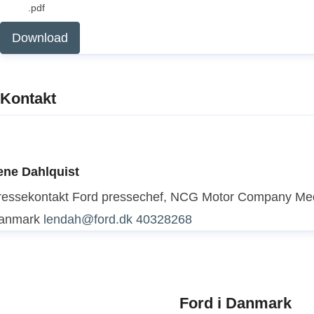
.pdf
Download
Kontakt
ene Dahlquist
ressekontakt
Ford pressechef, NCG Motor Company
Med
anmark
lendah@ford.dk
40328268
Ford i Danmark