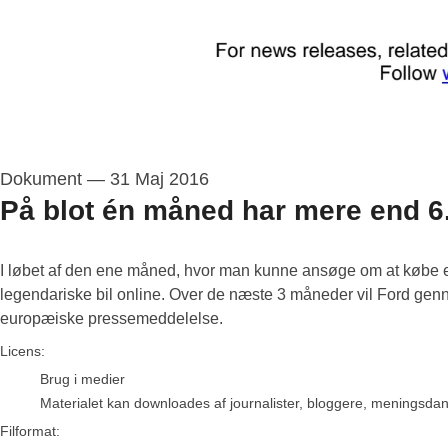
Dokument
—
31 Maj 2016
På blot én måned har mere end 6.
I løbet af den ene måned, hvor man kunne ansøge om at købe 
legendariske bil online. Over de næste 3 måneder vil Ford ge
europæiske pressemeddelelse.
go to media item
Licens:
Brug i medier
Materialet kan downloades af journalister, bloggere, meningsdanne
Filformat: