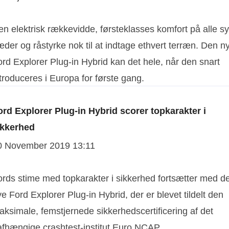
en elektrisk rækkevidde, førsteklasses komfort på alle s
der og råstyrke nok til at indtage ethvert terræn. Den n
rd Explorer Plug-in Hybrid kan det hele, når den snart
troduceres i Europa for første gang.
ord Explorer Plug-in Hybrid scorer topkarakter i
ikkerhed
0 November 2019 13:11
ords stime med topkarakter i sikkerhed fortsætter med d
e Ford Explorer Plug-in Hybrid, der er blevet tildelt den
aksimale, femstjernede sikkerhedscertificering af det
afhængige crashtest-institut Euro NCAP.