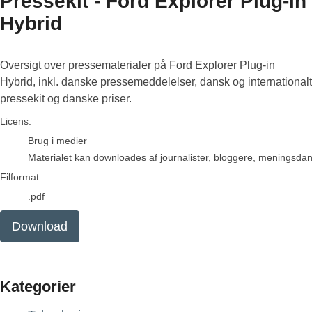
Pressekit - Ford Explorer Plug-in
Hybrid
Oversigt over pressematerialer på Ford Explorer Plug-in
Hybrid, inkl. danske pressemeddelelser, dansk og internationalt
pressekit og danske priser.
go to media item
Licens:
Brug i medier
Materialet kan downloades af journalister, bloggere, meningsdanne
Filformat:
.pdf
Download
Kategorier