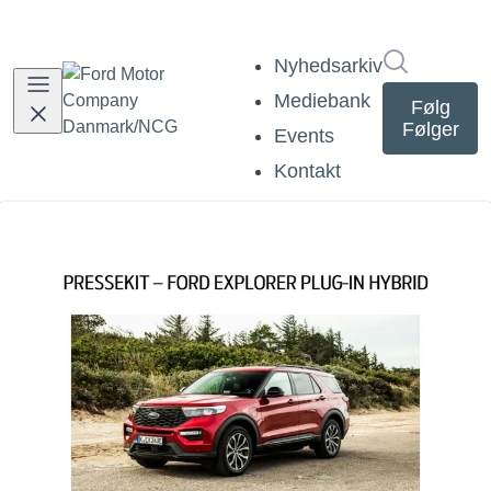
Søg i nyh
Nyhedsarkiv
Mediebank
Følg
Følger
Events
Kontakt