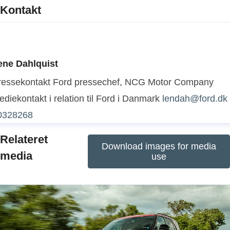
Kontakt
ene Dahlquist
ressekontakt
Ford pressechef, NCG Motor Company
diekontakt i relation til Ford i Danmark
lendah@ford.dk
0328268
Relateret
Download images for media
media
use