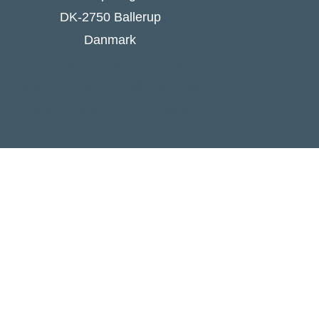
DK-2750 Ballerup
Danmark
Ford Danmarks hjemmeside
Følg Ford Danmark på Facebook
Ford Europa - online press kit