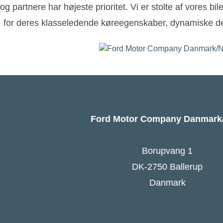
og partnere har højeste prioritet. Vi er stolte af vores bi
for deres klasseledende køreegenskaber, dynamiske de
Ford Motor Company Danmar
Borupvang 1
DK-2750 Ballerup
Danmark
Ford Danmarks hjemmesid
Følg Ford Danmark på Faceb