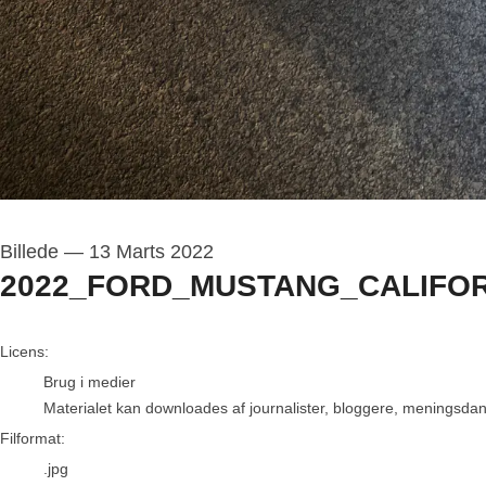
Billede
—
13 Marts 2022
2022_FORD_MUSTANG_CALIFOR
go to media item
Licens:
Brug i medier
Materialet kan downloades af journalister, bloggere, meningsdanne
Filformat:
.jpg