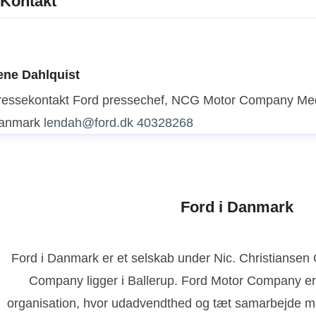
Kontakt
ene Dahlquist
ressekontakt
Ford pressechef, NCG Motor Company
Med
anmark
lendah@ford.dk
40328268
Ford i Danmark
Ford i Danmark er et selskab under Nic. Christianse
Company ligger i Ballerup. Ford Motor Company er
organisation, hvor udadvendthed og tæt samarbejde m