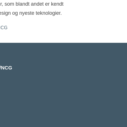
ler, som blandt andet er kendt
sign og nyeste teknologier.
k/NCG
e
ook