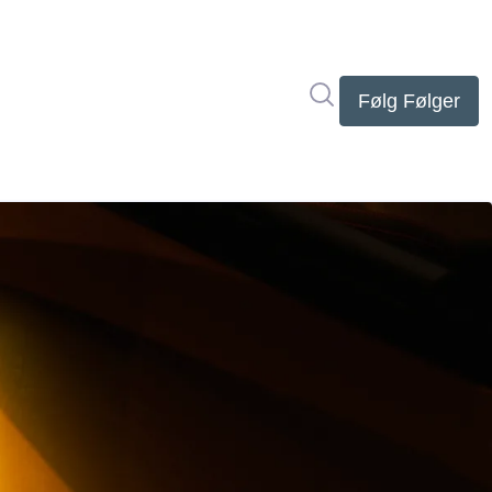
Søg i nyhedsrumme
Følg
Følger