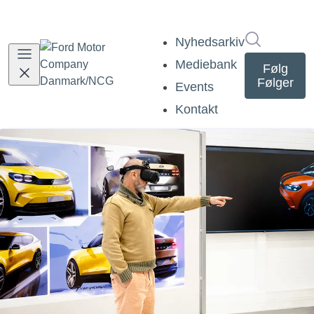
Søg i nyh
Nyhedsarkiv
Mediebank
Følg
Følger
Events
Kontakt