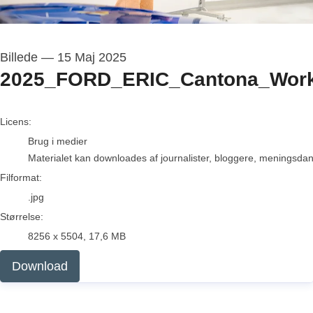
Billede
—
15 Maj 2025
2025_FORD_ERIC_Cantona_Work
go to media item
Licens:
Brug i medier
Materialet kan downloades af journalister, bloggere, meningsdanne
Filformat:
.jpg
Størrelse:
8256 x 5504, 17,6 MB
Download