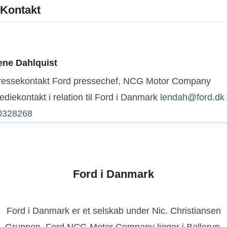
Kontakt
ene Dahlquist
ressekontakt
Ford pressechef, NCG Motor Company
diekontakt i relation til Ford i Danmark
lendah@ford.dk
0328268
Ford i Danmark
Ford i Danmark er et selskab under Nic. Christiansen