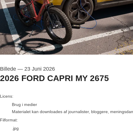
Billede
—
23 Juni 2026
2026 FORD CAPRI MY 2675
go to media item
Licens:
Brug i medier
Materialet kan downloades af journalister, bloggere, meningsdanne
Filformat:
.jpg