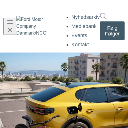
Søg i nyh
Nyhedsarkiv
Mediebank
Følg
Følger
Events
Kontakt