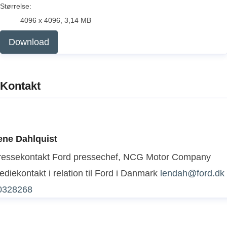
Størrelse:
4096 x 4096, 3,14 MB
Download
Kontakt
ene Dahlquist
ressekontakt
Ford pressechef, NCG Motor Company
diekontakt i relation til Ford i Danmark
lendah@ford.dk
0328268