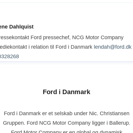
ene Dahlquist
ressekontakt
Ford pressechef, NCG Motor Company
diekontakt i relation til Ford i Danmark
lendah@ford.dk
0328268
Ford i Danmark
Ford i Danmark er et selskab under Nic. Christiansen
Gruppen. Ford NCG Motor Company ligger i Ballerup.
Ford Motor Company er en global og dynamisk