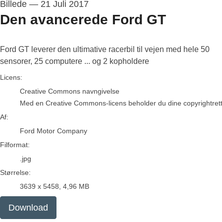
Billede
—
21 Juli 2017
Den avancerede Ford GT
Ford GT leverer den ultimative racerbil til vejen med hele 50
sensorer, 25 computere ... og 2 kopholdere
Ford Motor Company
Licens:
Creative Commons navngivelse
Med en Creative Commons-licens beholder du dine copyrightrettigh
Af:
Ford Motor Company
Filformat:
.jpg
Størrelse:
3639 x 5458, 4,96 MB
Download