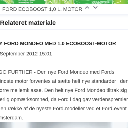
FORD ECOBOOST 1,0 L. MOTOR
Relateret materiale
Y FORD MONDEO MED 1.0 ECOBOOST-MOTOR
 September 2012 15:01
 GO FURTHER - Den nye Ford Mondeo med Fords
indste motor forventes at sætte helt nye standarder i de
tørre mellemklasse. Den helt nye Ford Mondeo tiltrak sig
ærlig opmærksomhed, da Ford i dag gav verdenspremie
l en række af de nyeste Ford-modeller ved et Ford-event 
msterdam.