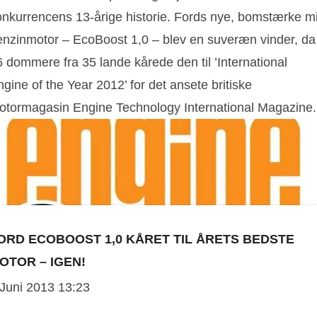
onkurrencens 13-årige historie. Fords nye, bomstærke mi
enzinmotor – EcoBoost 1,0 – blev en suveræn vinder, da
 dommere fra 35 lande kårede den til ’International
gine of the Year 2012’ for det ansete britiske
otormagasin Engine Technology International Magazine.
ORD ECOBOOST 1,0 KÅRET TIL ÅRETS BEDSTE
OTOR – IGEN!
 Juni 2013 13:23