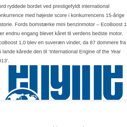
rd ryddede bordet ved prestigefyldt international
onkurrence med højeste score i konkurrencens 15-årige
istorie. Fords bomstærke mini benzinmotor – EcoBoost 1
 er endnu engang blevet kåret til verdens bedste motor.
coBoost 1,0 blev en suveræn vinder, da 87 dommere fra
 lande kårede den til ’International Engine of the Year
013’.