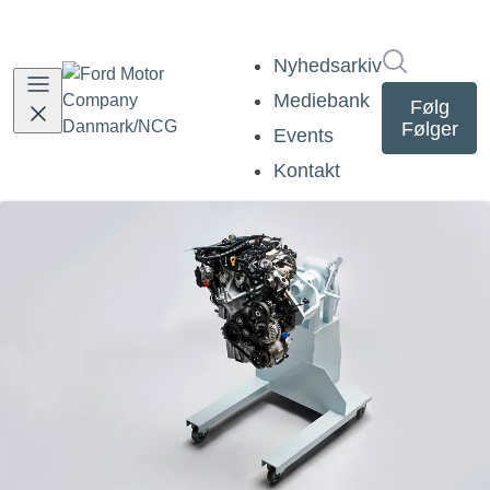
Søg i nyh
Nyhedsarkiv
Mediebank
Følg
Følger
Events
Kontakt