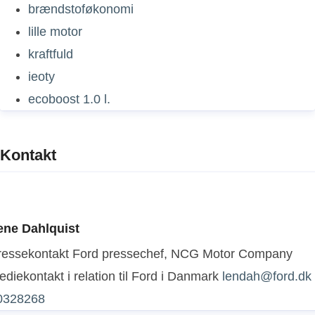
brændstoføkonomi
lille motor
kraftfuld
ieoty
ecoboost 1.0 l.
Kontakt
ene Dahlquist
ressekontakt
Ford pressechef, NCG Motor Company
diekontakt i relation til Ford i Danmark
lendah@ford.dk
0328268