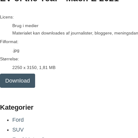
go to media item
Licens:
Brug i medier
Materialet kan downloades af journalister, bloggere, meningsdanne
Filformat:
.jpg
Størrelse:
2250 x 3150, 1,81 MB
Download
Kategorier
Ford
SUV