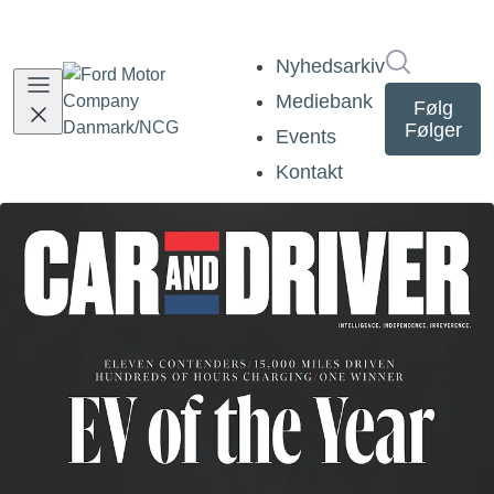
Søg i nyh
Nyhedsarkiv
Mediebank
Følg
Følger
Events
Kontakt