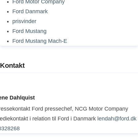
Ford Motor Company
Ford Danmark
prisvinder
Ford Mustang
Ford Mustang Mach-E
Kontakt
ene Dahlquist
ressekontakt
Ford pressechef, NCG Motor Company
diekontakt i relation til Ford i Danmark
lendah@ford.dk
0328268