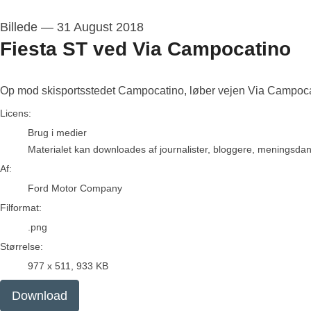
Billede
—
31 August 2018
Fiesta ST ved Via Campocatino
Op mod skisportsstedet Campocatino, løber vejen Via Campocat
Ford Motor Company
Licens:
Brug i medier
Materialet kan downloades af journalister, bloggere, meningsdanne
Af:
Ford Motor Company
Filformat:
.png
Størrelse:
977 x 511, 933 KB
Download