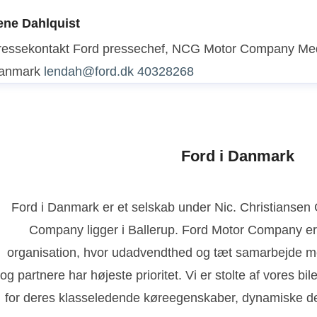
ene Dahlquist
ressekontakt
Ford pressechef, NCG Motor Company
Med
anmark
lendah@ford.dk
40328268
Ford i Danmark
Ford i Danmark er et selskab under Nic. Christianse
Company ligger i Ballerup. Ford Motor Company er
organisation, hvor udadvendthed og tæt samarbejde m
og partnere har højeste prioritet. Vi er stolte af vores bi
for deres klasseledende køreegenskaber, dynamiske de