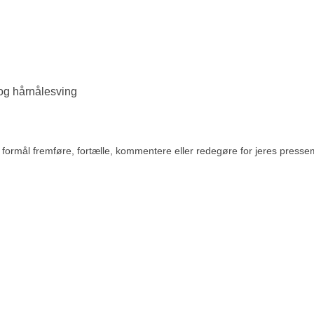
og hårnålesving
rmål fremføre, fortælle, kommentere eller redegøre for jeres pressemedde