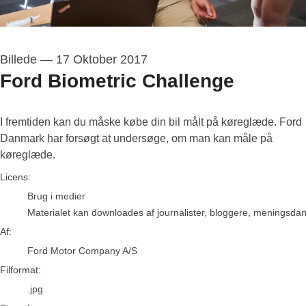
Billede
—
17 Oktober 2017
Ford Biometric Challenge
I fremtiden kan du måske købe din bil målt på køreglæde. Ford
Danmark har forsøgt at undersøge, om man kan måle på
køreglæde.
Ford Motor Company A/S
Licens:
Brug i medier
Materialet kan downloades af journalister, bloggere, meningsdanne
Af:
Ford Motor Company A/S
Filformat:
.jpg