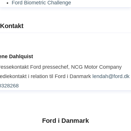
Ford Biometric Challenge
Kontakt
ene Dahlquist
ressekontakt
Ford pressechef, NCG Motor Company
diekontakt i relation til Ford i Danmark
lendah@ford.dk
0328268
Ford i Danmark