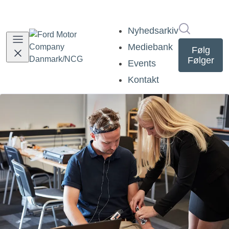
Søg i nyh
Nyhedsarkiv
Mediebank
Følg
Følger
Events
Kontakt