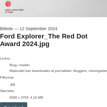
Billede
—
12 September 2024
Ford Explorer_The Red Dot
Award 2024.jpg
go to media item
Licens:
Brug i medier
Materialet kan downloades af journalister, bloggere, meningsdanne
Filformat:
.jpg
Størrelse:
5000 x 3750, 4,15 MB