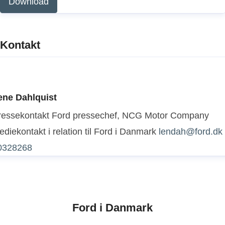
Download
Kontakt
ene Dahlquist
ressekontakt
Ford pressechef, NCG Motor Company
diekontakt i relation til Ford i Danmark
lendah@ford.dk
0328268
Ford i Danmark