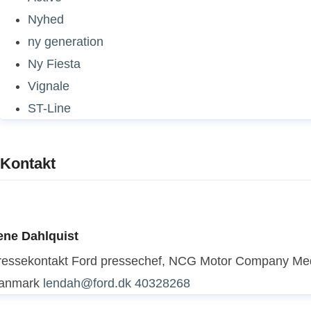
Nyhed
ny generation
Ny Fiesta
Vignale
ST-Line
Kontakt
ene Dahlquist
ressekontakt
Ford pressechef, NCG Motor Company
Med
anmark
lendah@ford.dk
40328268