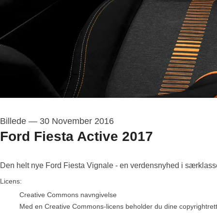
Billede
—
30 November 2016
Ford Fiesta Active 2017
Den helt nye Ford Fiesta Vignale - en verdensnyhed i særklass
Ford Motor Company A/S
Licens:
Creative Commons navngivelse
Med en Creative Commons-licens beholder du dine copyrightrettigh