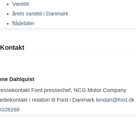
Varebil
årets varebil i Danmark
flådebiler
Kontakt
ene Dahlquist
ressekontakt
Ford pressechef, NCG Motor Company
diekontakt i relation til Ford i Danmark
lendah@ford.dk
0328268