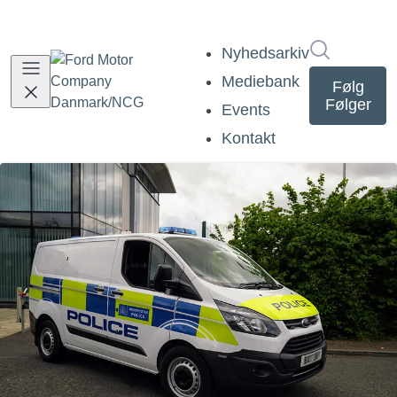
Søg i nyh
Nyhedsarkiv
Mediebank
Følg
Følger
Events
Kontakt