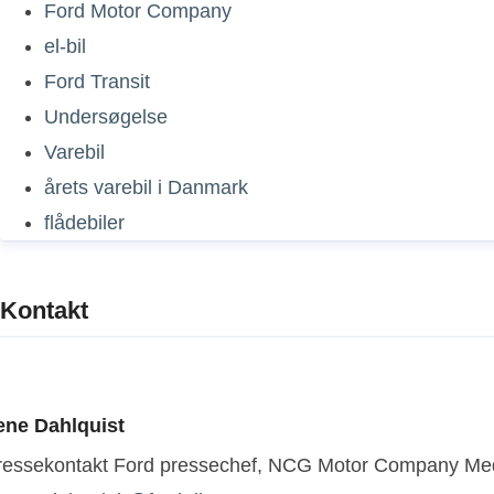
Ford Motor Company
el-bil
Ford Transit
Undersøgelse
Varebil
årets varebil i Danmark
flådebiler
Kontakt
ene Dahlquist
ressekontakt
Ford pressechef, NCG Motor Company
Med