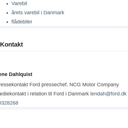
Varebil
årets varebil i Danmark
flådebiler
Kontakt
ene Dahlquist
ressekontakt
Ford pressechef, NCG Motor Company
diekontakt i relation til Ford i Danmark
lendah@ford.dk
0328268