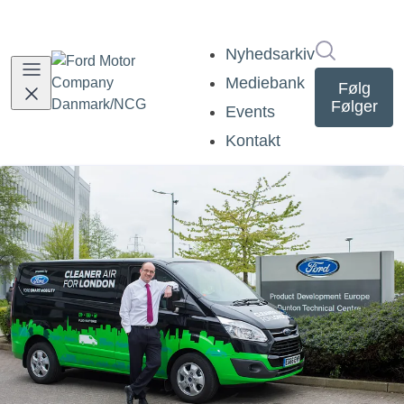
Søg i nyh
Nyhedsarkiv
Mediebank
Følg
Følger
Events
Kontakt