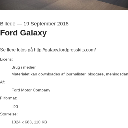
Billede
—
19 September 2018
Ford Galaxy
Se flere fotos på http://galaxy.fordpresskits.com/
Ford Motor Company
Licens:
Brug i medier
Materialet kan downloades af journalister, bloggere, meningsdanne
Af:
Ford Motor Company
Filformat:
.jpg
Størrelse:
1024 x 683, 110 KB