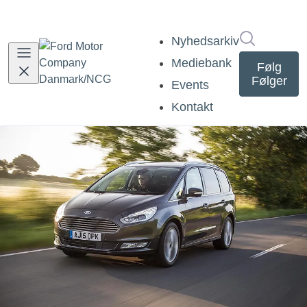
Søg i nyh
Nyhedsarkiv
Mediebank
Følg
Følger
Events
Kontakt