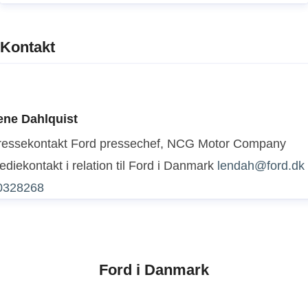
Kontakt
ene Dahlquist
ressekontakt
Ford pressechef, NCG Motor Company
diekontakt i relation til Ford i Danmark
lendah@ford.dk
0328268
Ford i Danmark