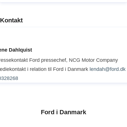
Kontakt
ene Dahlquist
ressekontakt
Ford pressechef, NCG Motor Company
diekontakt i relation til Ford i Danmark
lendah@ford.dk
0328268
Ford i Danmark