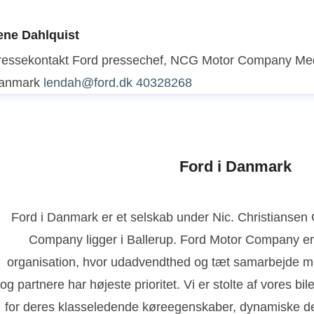
ene Dahlquist
ressekontakt
Ford pressechef, NCG Motor Company
Med
anmark
lendah@ford.dk
40328268
Ford i Danmark
Ford i Danmark er et selskab under Nic. Christianse
Company ligger i Ballerup. Ford Motor Company er
organisation, hvor udadvendthed og tæt samarbejde m
og partnere har højeste prioritet. Vi er stolte af vores bi
for deres klasseledende køreegenskaber, dynamiske de