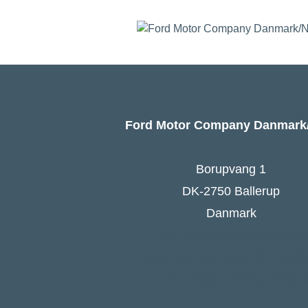
Ford Motor Company Danmar
Borupvang 1
DK-2750 Ballerup
Danmark
Ford Danmarks hjemmesid
Følg Ford Danmark på Faceb
Ford Europa - online press ki