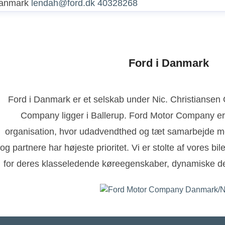
anmark
lendah@ford.dk
40328268
Ford i Danmark
Ford i Danmark er et selskab under Nic. Christianse
Company ligger i Ballerup. Ford Motor Company er
organisation, hvor udadvendthed og tæt samarbejde m
og partnere har højeste prioritet. Vi er stolte af vores bi
for deres klasseledende køreegenskaber, dynamiske de