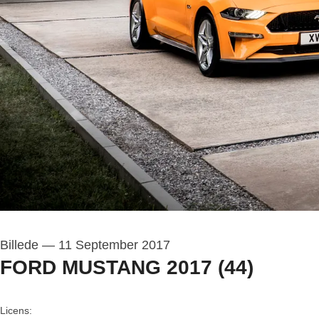
Billede
—
11 September 2017
FORD MUSTANG 2017 (44)
go to media item
Licens: