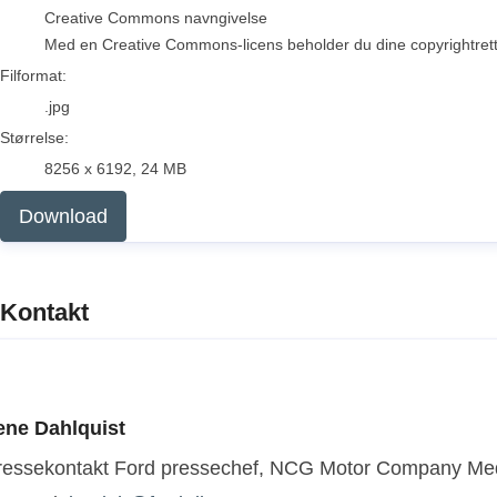
Creative Commons navngivelse
Med en Creative Commons-licens beholder du dine copyrightrettigh
Filformat:
.jpg
Størrelse:
8256 x 6192, 24 MB
Download
Kontakt
ene Dahlquist
ressekontakt
Ford pressechef, NCG Motor Company
Med