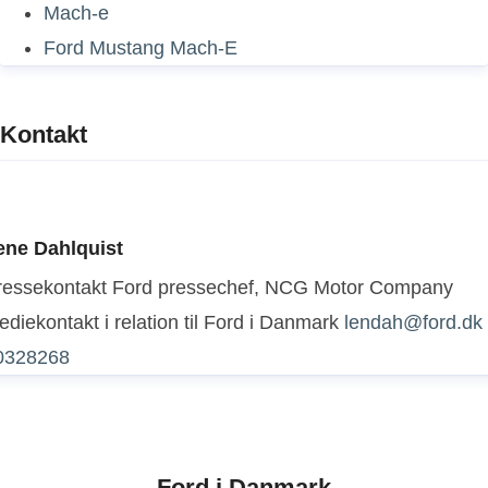
Mach-e
Ford Mustang Mach-E
Kontakt
ene Dahlquist
ressekontakt
Ford pressechef, NCG Motor Company
diekontakt i relation til Ford i Danmark
lendah@ford.dk
0328268
Ford i Danmark