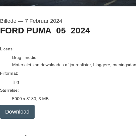
Billede
—
7 Februar 2024
FORD PUMA_05_2024
go to media item
Licens:
Brug i medier
Materialet kan downloades af journalister, bloggere, meningsdanne
Filformat:
.jpg
Størrelse:
5000 x 3180, 3 MB
Download