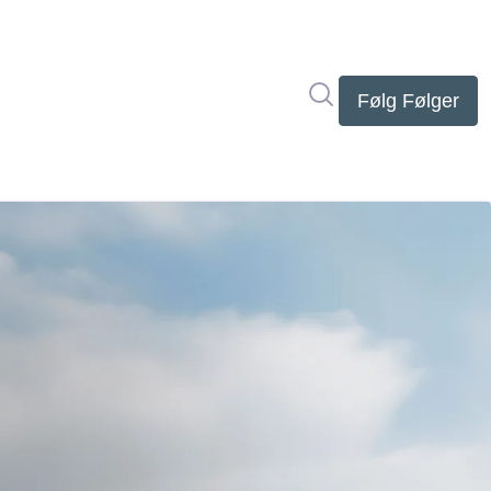
Søg i nyhedsrumme
Følg
Følger