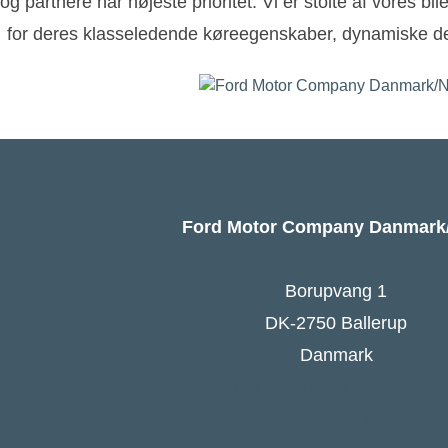
og partnere har højeste prioritet. Vi er stolte af vores bi
for deres klasseledende køreegenskaber, dynamiske de
Ford Motor Company Danmar
Borupvang 1
DK-2750 Ballerup
Danmark
Ford Danmarks hjemmesid
Følg Ford Danmark på Faceb