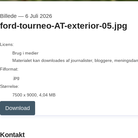
Billede
—
6 Juli 2026
ford-tourneo-AT-exterior-05.jpg
go to media item
Licens:
Brug i medier
Materialet kan downloades af journalister, bloggere, meningsdanne
Filformat:
.jpg
Størrelse:
7500 x 9000, 4,04 MB
Download
Kontakt