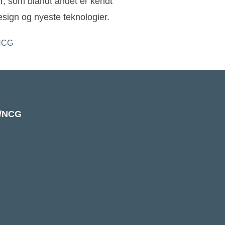
ler, som blandt andet er kendt
sign og nyeste teknologier.
k/NCG
e
ook