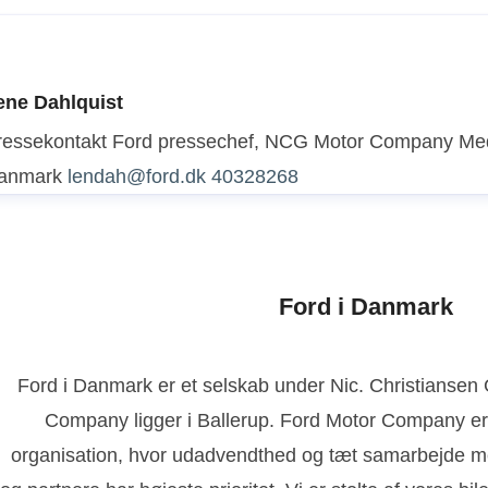
ene Dahlquist
ressekontakt
Ford pressechef, NCG Motor Company
Med
anmark
lendah@ford.dk
40328268
Ford i Danmark
Ford i Danmark er et selskab under Nic. Christianse
Company ligger i Ballerup. Ford Motor Company er
organisation, hvor udadvendthed og tæt samarbejde m