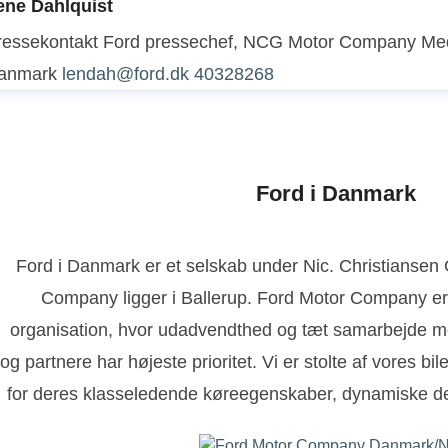
ene Dahlquist
ressekontakt
Ford pressechef, NCG Motor Company
Med
anmark
lendah@ford.dk
40328268
Ford i Danmark
Ford i Danmark er et selskab under Nic. Christianse
Company ligger i Ballerup. Ford Motor Company er
organisation, hvor udadvendthed og tæt samarbejde m
og partnere har højeste prioritet. Vi er stolte af vores bi
for deres klasseledende køreegenskaber, dynamiske de