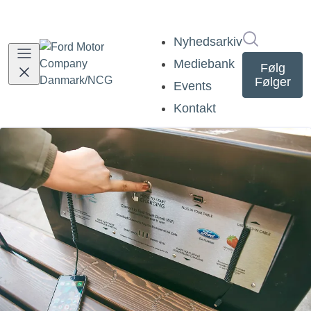
Søg i nyh
Nyhedsarkiv
Mediebank
Følg
Følger
Events
Kontakt