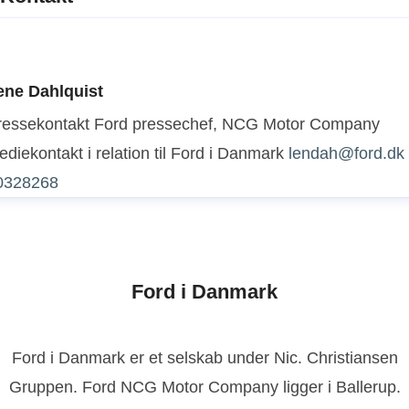
ene Dahlquist
ressekontakt
Ford pressechef, NCG Motor Company
diekontakt i relation til Ford i Danmark
lendah@ford.dk
0328268
Ford i Danmark
Ford i Danmark er et selskab under Nic. Christiansen
Gruppen. Ford NCG Motor Company ligger i Ballerup.