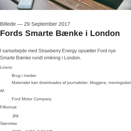
Billede
—
29 September 2017
Fords Smarte Bænke i London
I samarbejde med Strawberry Energy opsætter Ford nye
Smarte Bænke rundt omkring i London.
Ford Motor Company
Licens:
Brug i medier
Materialet kan downloades af journalister, bloggere, meningsdanne
Af:
Ford Motor Company
Filformat:
.jpg
Størrelse: