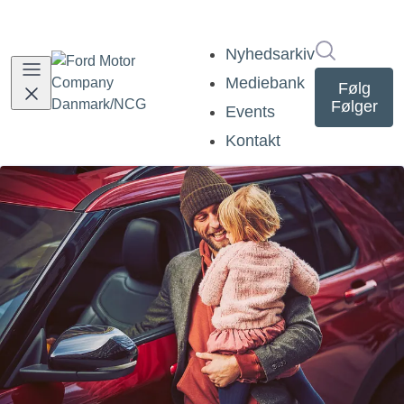
Søg i nyh
Nyhedsarkiv
Mediebank
Følg
Følger
Events
Kontakt