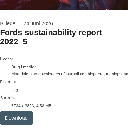
Billede
—
24 Juni 2026
Fords sustainability report
2022_5
go to media item
Licens:
Brug i medier
Materialet kan downloades af journalister, bloggere, meningsdanne
Filformat:
.jpg
Størrelse:
5734 x 3823, 4,58 MB
Download