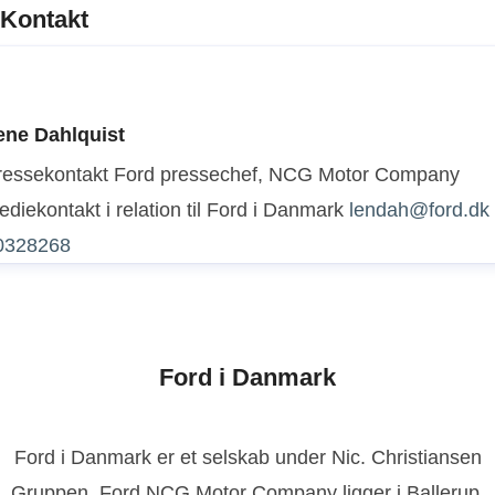
Kontakt
ene Dahlquist
ressekontakt
Ford pressechef, NCG Motor Company
diekontakt i relation til Ford i Danmark
lendah@ford.dk
0328268
Ford i Danmark
Ford i Danmark er et selskab under Nic. Christiansen
Gruppen. Ford NCG Motor Company ligger i Ballerup.