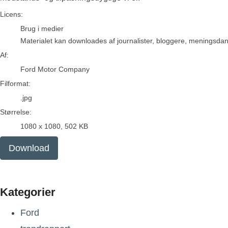
Ford Motor Company
Licens:
Brug i medier
Materialet kan downloades af journalister, bloggere, meningsdanne
Af:
Ford Motor Company
Filformat:
.jpg
Størrelse:
1080 x 1080, 502 KB
Download
Kategorier
Ford