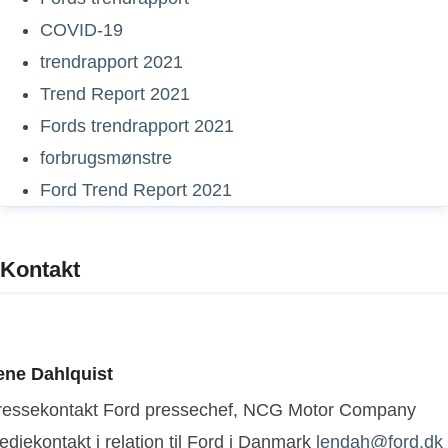
COVID-19
trendrapport 2021
Trend Report 2021
Fords trendrapport 2021
forbrugsmønstre
Ford Trend Report 2021
Kontakt
ene Dahlquist
ressekontakt
Ford pressechef, NCG Motor Company
diekontakt i relation til Ford i Danmark
lendah@ford.dk