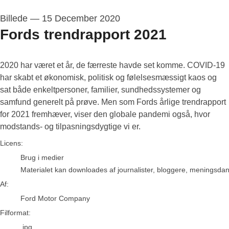
Billede
—
15 December 2020
Fords trendrapport 2021
2020 har været et år, de færreste havde set komme. COVID-19
har skabt et økonomisk, politisk og følelsesmæssigt kaos og
sat både enkeltpersoner, familier, sundhedssystemer og
samfund generelt på prøve. Men som Fords årlige trendrapport
for 2021 fremhæver, viser den globale pandemi også, hvor
modstands- og tilpasningsdygtige vi er.
Ford Motor Company
Licens:
Brug i medier
Materialet kan downloades af journalister, bloggere, meningsdanne
Af:
Ford Motor Company
Filformat:
.jpg