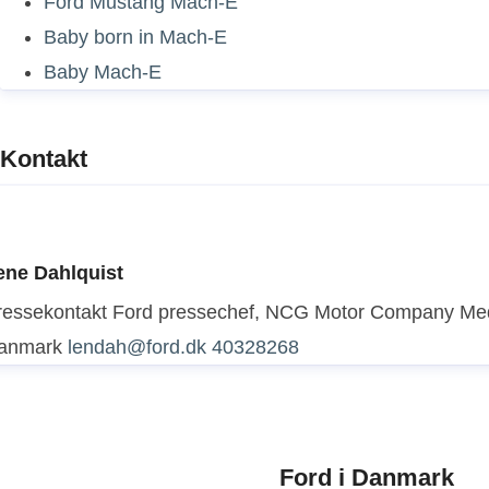
Ford Mustang Mach-E
Baby born in Mach-E
Baby Mach-E
Kontakt
ene Dahlquist
ressekontakt
Ford pressechef, NCG Motor Company
Med
anmark
lendah@ford.dk
40328268
Ford i Danmark