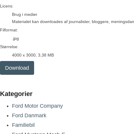
go to media item
Licens:
Brug i medier
Materialet kan downloades af journalister, bloggere, meningsdanne
Filformat:
.jpg
Størrelse:
4000 x 3000, 3,38 MB
Download
Kategorier
Ford Motor Company
Ford Danmark
Familiebil