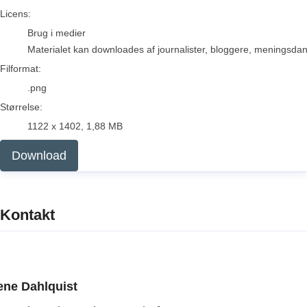
go to media item
Licens:
Brug i medier
Materialet kan downloades af journalister, bloggere, meningsdanne
Filformat:
.png
Størrelse:
1122 x 1402, 1,88 MB
Download
Kontakt
ene Dahlquist