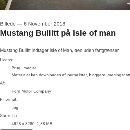
Billede
—
6 November 2018
Mustang Bullitt på Isle of man
Mustang Bullitt indtager Isle of Man, øen uden fartgrænser.
Ford Motor Company
Licens:
Brug i medier
Materialet kan downloades af journalister, bloggere, meningsdanne
Af:
Ford Motor Company
Filformat:
.jpg
Størrelse:
4928 x 3280, 1,88 MB