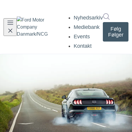
Søg i nyh
Nyhedsarkiv
Mediebank
Følg
Følger
Events
Kontakt