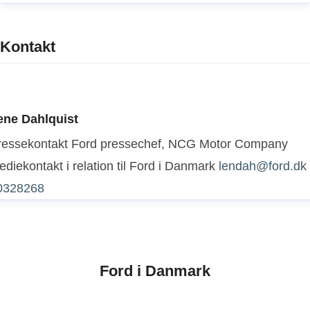
Kontakt
ene Dahlquist
ressekontakt
Ford pressechef, NCG Motor Company
diekontakt i relation til Ford i Danmark
lendah@ford.dk
0328268
Ford i Danmark