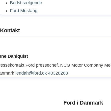
Bedst sælgende
Ford Mustang
Kontakt
ene Dahlquist
ressekontakt
Ford pressechef, NCG Motor Company
Med
anmark
lendah@ford.dk
40328268
Ford i Danmark