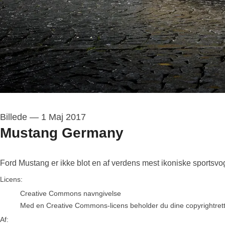
Billede
—
1 Maj 2017
Mustang Germany
Ford Mustang er ikke blot en af verdens mest ikoniske sportsv
Ford Motor Company
Licens:
Creative Commons navngivelse
Med en Creative Commons-licens beholder du dine copyrightrettigh
Af: