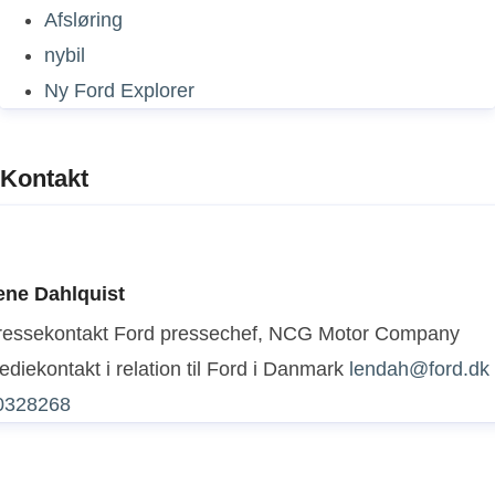
Afsløring
nybil
Ny Ford Explorer
Kontakt
ene Dahlquist
ressekontakt
Ford pressechef, NCG Motor Company
diekontakt i relation til Ford i Danmark
lendah@ford.dk
0328268