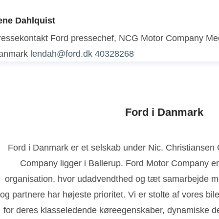
ene Dahlquist
ressekontakt
Ford pressechef, NCG Motor Company
Med
anmark
lendah@ford.dk
40328268
Ford i Danmark
Ford i Danmark er et selskab under Nic. Christianse
Company ligger i Ballerup. Ford Motor Company er
organisation, hvor udadvendthed og tæt samarbejde m
og partnere har højeste prioritet. Vi er stolte af vores bi
for deres klasseledende køreegenskaber, dynamiske de