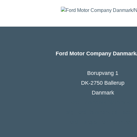
Ford Motor Company Danmar
Borupvang 1
DK-2750 Ballerup
Danmark
Ford Danmarks hjemmesid
Følg Ford Danmark på Faceb
Ford Europa - online press ki