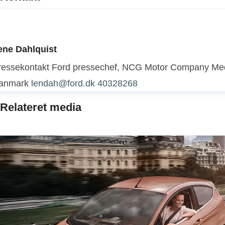
ene Dahlquist
ressekontakt
Ford pressechef, NCG Motor Company
Med
anmark
lendah@ford.dk
40328268
Relateret media