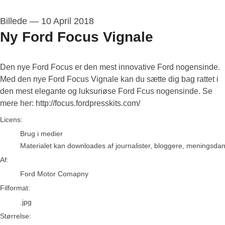
Billede
—
10 April 2018
Ny Ford Focus Vignale
Den nye Ford Focus er den mest innovative Ford nogensinde.
Med den nye Ford Focus Vignale kan du sætte dig bag rattet i
den mest elegante og luksuriøse Ford Fcus nogensinde. Se
mere her: http://focus.fordpresskits.com/
Ford Motor Comapny
Licens:
Brug i medier
Materialet kan downloades af journalister, bloggere, meningsdanne
Af:
Ford Motor Comapny
Filformat:
.jpg
Størrelse: