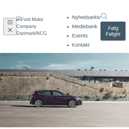
Søg i nyh
Nyhedsarkiv
Mediebank
Følg
Følger
Events
Kontakt