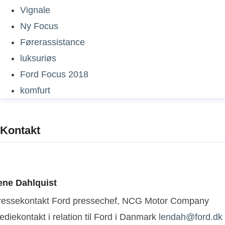
Vignale
Ny Focus
Førerassistance
luksuriøs
Ford Focus 2018
komfurt
Kontakt
ene Dahlquist
ressekontakt
Ford pressechef, NCG Motor Company
diekontakt i relation til Ford i Danmark
lendah@ford.dk