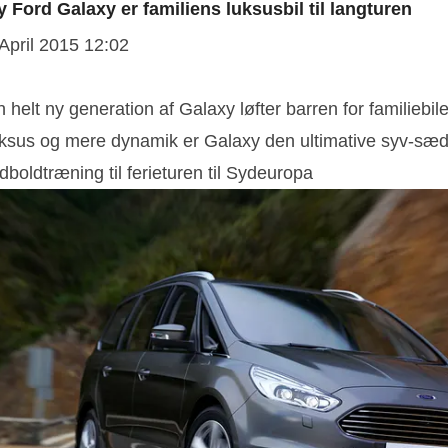
y Ford Galaxy er familiens luksusbil til langturen
 April 2015 12:02
 helt ny generation af Galaxy løfter barren for familiebi
ksus og mere dynamik er Galaxy den ultimative syv-sæders
dboldtræning til ferieturen til Sydeuropa