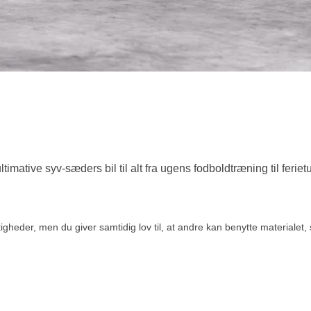
ative syv-sæders bil til alt fra ugens fodboldtræning til feriet
eder, men du giver samtidig lov til, at andre kan benytte materialet, s