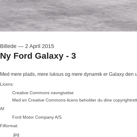
Billede
—
2 April 2015
Ny Ford Galaxy - 3
Med mere plads, mere luksus og mere dynamik er Galaxy den ultim
Ford Motor Company A/S
Licens:
Creative Commons navngivelse
Med en Creative Commons-licens beholder du dine copyrightrettigh
Af:
Ford Motor Company A/S
Filformat:
.jpg