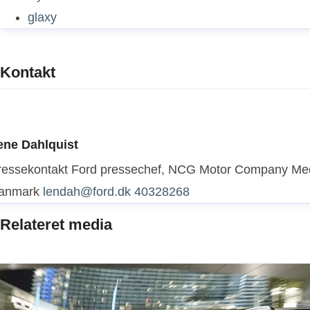
glaxy
Kontakt
ene Dahlquist
ressekontakt
Ford pressechef, NCG Motor Company
Med
anmark
lendah@ford.dk
40328268
Relateret media