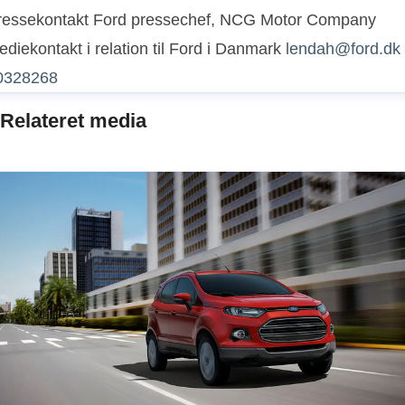
ressekontakt
Ford pressechef, NCG Motor Company
diekontakt i relation til Ford i Danmark
lendah@ford.dk
0328268
Relateret media