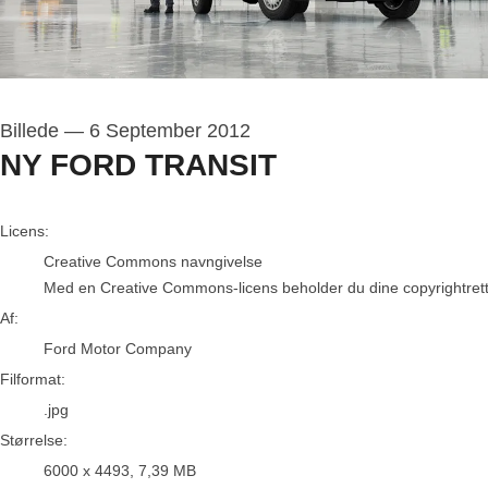
Billede
—
6 September 2012
NY FORD TRANSIT
Ford Motor Company
Licens:
Creative Commons navngivelse
Med en Creative Commons-licens beholder du dine copyrightrettigh
Af:
Ford Motor Company
Filformat:
.jpg
Størrelse:
6000 x 4493, 7,39 MB