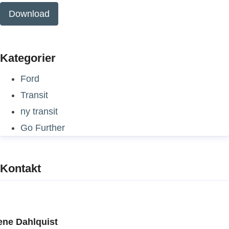
Download
Kategorier
Ford
Transit
ny transit
Go Further
Kontakt
ene Dahlquist