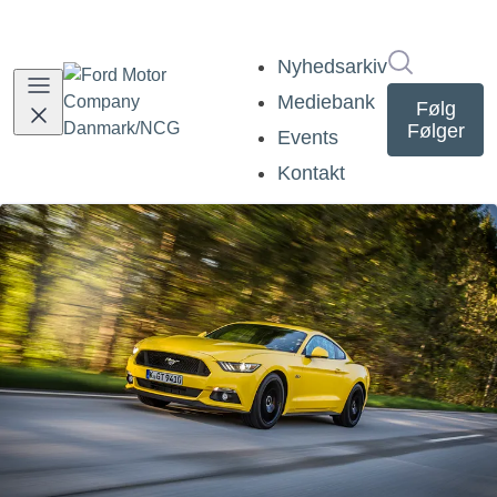
Søg i nyh
Nyhedsarkiv
Mediebank
Følg
Følger
Events
Kontakt