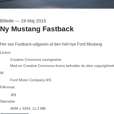
Billede
—
19 Maj 2015
Ny Mustang Fastback
Her ses Fastback-udgaven af den helt nye Ford Mustang
Ford Motor Company A/S
Licens:
Creative Commons navngivelse
Med en Creative Commons-licens beholder du dine copyrightrettigh
Af:
Ford Motor Company A/S
Filformat:
.jpg
Størrelse:
4896 x 3264, 11,3 MB