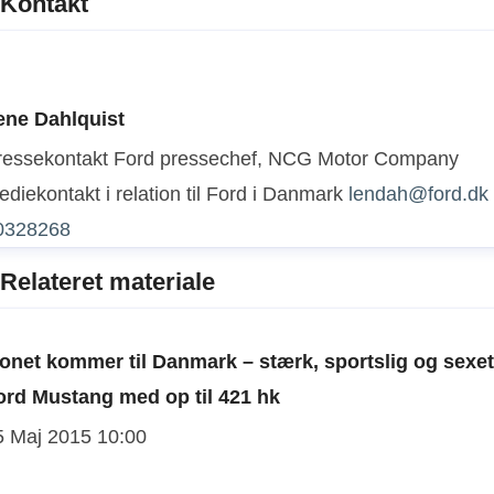
Kontakt
ene Dahlquist
ressekontakt
Ford pressechef, NCG Motor Company
diekontakt i relation til Ford i Danmark
lendah@ford.dk
0328268
Relateret materiale
konet kommer til Danmark – stærk, sportslig og sexet
ord Mustang med op til 421 hk
5 Maj 2015 10:00