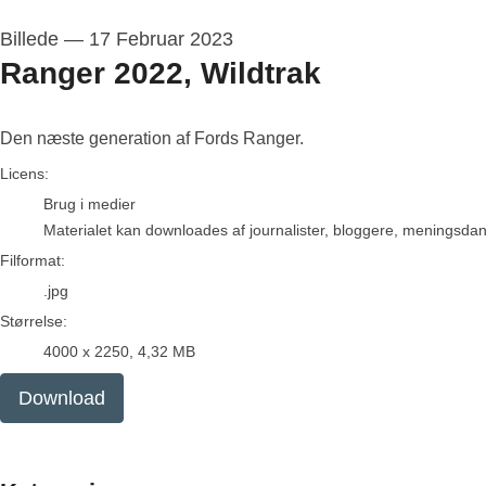
Billede
—
17 Februar 2023
Ranger 2022, Wildtrak
Den næste generation af Fords Ranger.
go to media item
Licens:
Brug i medier
Materialet kan downloades af journalister, bloggere, meningsdanne
Filformat:
.jpg
Størrelse:
4000 x 2250, 4,32 MB
Download