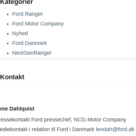
Kategorier
Ford Ranger
Ford Motor Company
Nyhed
Ford Danmark
NextGenRanger
Kontakt
ene Dahlquist
ressekontakt
Ford pressechef, NCG Motor Company
diekontakt i relation til Ford i Danmark
lendah@ford.dk