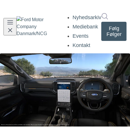
Søg i nyh
Nyhedsarkiv
Mediebank
Følg
Følger
Events
Kontakt