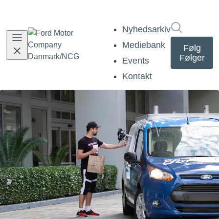
Søg i nyh
Nyhedsarkiv
Mediebank
Følg
Følger
Events
Kontakt