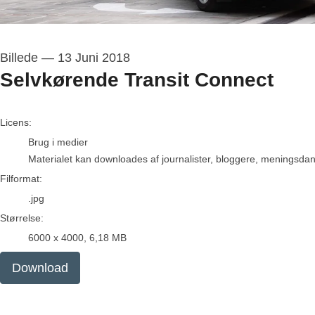
Billede
—
13 Juni 2018
Selvkørende Transit Connect
go to media item
Licens:
Brug i medier
Materialet kan downloades af journalister, bloggere, meningsdanne
Filformat:
.jpg
Størrelse:
6000 x 4000, 6,18 MB
Download