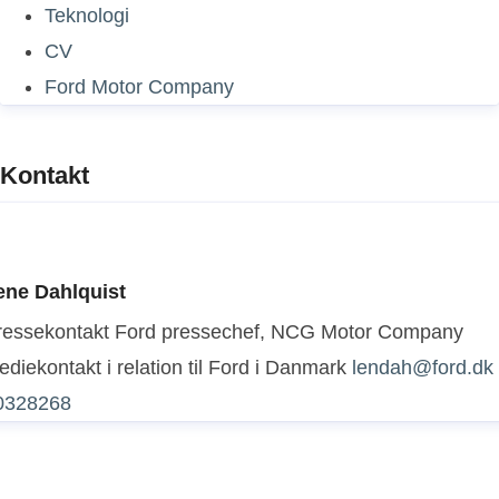
Teknologi
CV
Ford Motor Company
Kontakt
ene Dahlquist
ressekontakt
Ford pressechef, NCG Motor Company
diekontakt i relation til Ford i Danmark
lendah@ford.dk
0328268