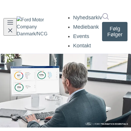
Søg i nyh
Nyhedsarkiv
Mediebank
Følg
Følger
Events
Kontakt