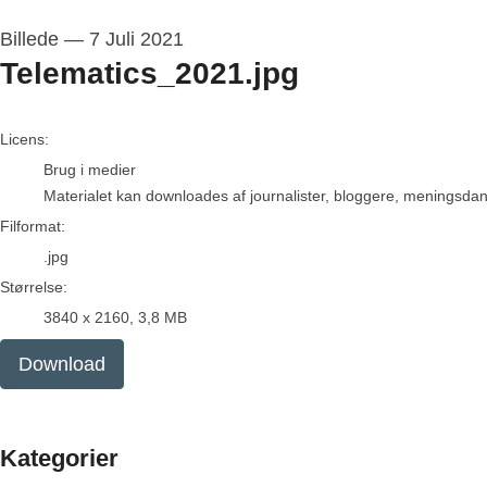
Billede
—
7 Juli 2021
Telematics_2021.jpg
go to media item
Licens:
Brug i medier
Materialet kan downloades af journalister, bloggere, meningsdanne
Filformat:
.jpg
Størrelse:
3840 x 2160, 3,8 MB
Download
Kategorier