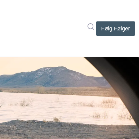
Søg i nyhedsrumme
Følg
Følger