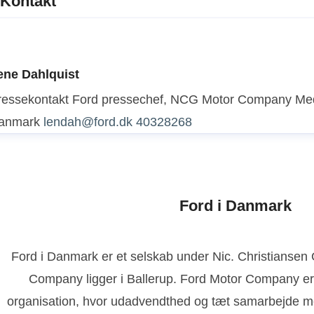
Kontakt
ene Dahlquist
ressekontakt
Ford pressechef, NCG Motor Company
Med
anmark
lendah@ford.dk
40328268
Ford i Danmark
Ford i Danmark er et selskab under Nic. Christianse
Company ligger i Ballerup. Ford Motor Company er
organisation, hvor udadvendthed og tæt samarbejde m