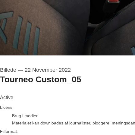
Billede
—
22 November 2022
Tourneo Custom_05
Active
go to media item
Licens:
Brug i medier
Materialet kan downloades af journalister, bloggere, meningsdanne
Filformat: