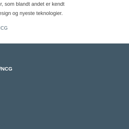
ler, som blandt andet er kendt
sign og nyeste teknologier.
k/NCG
e
ook