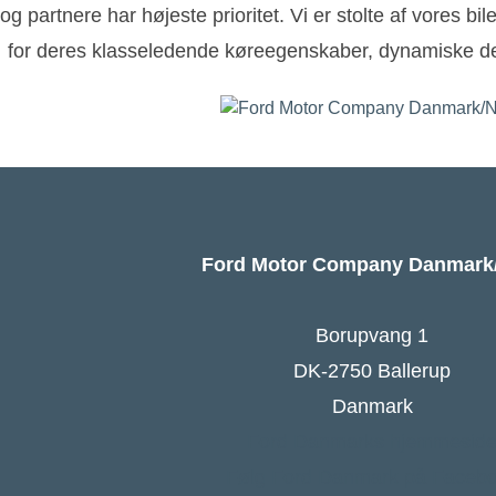
og partnere har højeste prioritet. Vi er stolte af vores bi
for deres klasseledende køreegenskaber, dynamiske de
Ford Motor Company Danmar
Borupvang 1
DK-2750 Ballerup
Danmark
Ford Danmarks hjemmesid
Følg Ford Danmark på Faceb