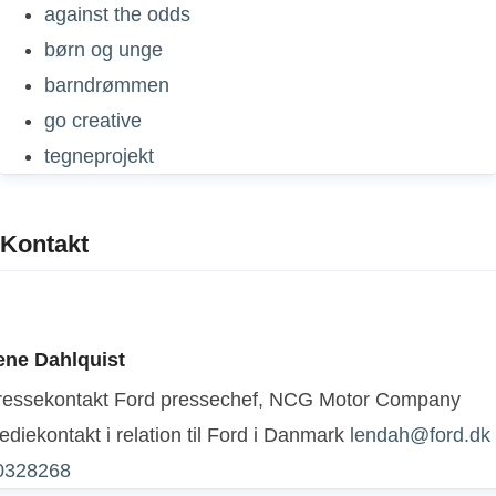
against the odds
børn og unge
barndrømmen
go creative
tegneprojekt
Kontakt
ene Dahlquist
ressekontakt
Ford pressechef, NCG Motor Company
diekontakt i relation til Ford i Danmark
lendah@ford.dk
0328268