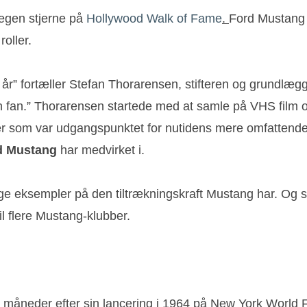
egen stjerne på
Hollywood Walk of Fame
.
Ford Mustang 
oller.
4 år” fortæller Stefan Thorarensen, stifteren og grundlæ
 fan.” Thorarensen startede med at samle på VHS film og
er som var udgangspunktet for nutidens mere omfattende
d Mustang
har medvirket i.
e eksempler på den tiltrækningskraft Mustang har. Og se
il flere Mustang-klubber.
par måneder efter sin lancering i 1964 på New York Worl