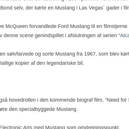
et Bond selv, der kørte en Mustang i Las Vegas´ gader i fi
ve McQueen forvandlede Ford Mustang til en filmstjerne m
ev denne scene genindspillet i afslutningen af serien “
Alc
n sølvfarvede og sorte Mustang fra 1967, som blev kørt a
allige kopier af den legendariske bil.
også hovedrollen i den kommende biograf film, ”Need fo
 køre den specialbyggede Mustang.
ra Electronic Arts med Mustang som omdrejningspunkt.