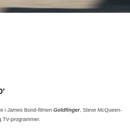
D'
lle i James Bond-filmen
Goldfinger
, Steve McQueen-
og TV-programmer.