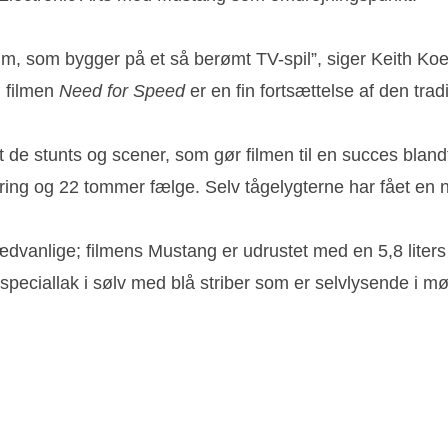
 en film, som bygger på et så berømt TV-spil”, siger Keit
 filmen
Need for Speed
er en fin fortsættelse af den tradi
t de stunts og scener, som gør filmen til en succes bla
ing og 22 tommer fælge. Selv tågelygterne har fået en
sædvanlige; filmens Mustang er udrustet med en 5,8 liter
peciallak i sølv med blå striber som er selvlysende i mø