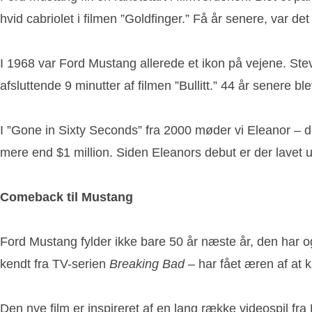
hvid cabriolet i filmen ”Goldfinger.” Få år senere, var d
I 1968 var Ford Mustang allerede et ikon på vejene. Ste
afsluttende 9 minutter af filmen ”Bullitt.” 44 år senere bl
I ”Gone in Sixty Seconds” fra 2000 møder vi Eleanor – de
mere end $1 million. Siden Eleanors debut er der lavet ut
Co
meback til Mustang
Ford Mustang fylder ikke bare 50 år næste år, den har 
kendt fra TV-serien
Breaking Bad –
har fået æren af at
Den nye film er inspireret af en lang række videospil f