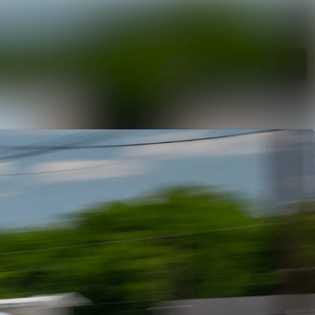
Søg i nyhedsrumme
Følg
Følger