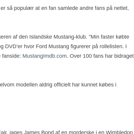
er så populær at en fan samlede andre fans på nettet,
ggeren af den Islandske Mustang-klub. ”Min faster købte
 DVD’er hvor Ford Mustang figurerer på rollelisten. I
 fanside:
MustangImdb.com
. Over 100 fans har bidraget
lvom modellen aldrig officielt har kunnet købes i
d Fair, jages James Bond af en morderske i en Wimbledon