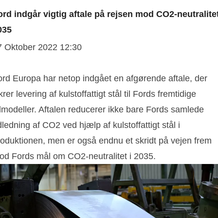
ord indgår vigtig aftale på rejsen mod CO2-neutralitet
035
7 Oktober 2022 12:30
ord Europa har netop indgået en afgørende aftale, der
krer levering af kulstoffattigt stål til Fords fremtidige
ilmodeller. Aftalen reducerer ikke bare Fords samlede
ledning af CO2 ved hjælp af kulstoffattigt stål i
roduktionen, men er også endnu et skridt på vejen frem
od Fords mål om CO2-neutralitet i 2035.