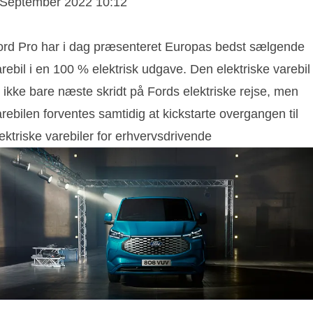
 September 2022 10:12
ord Pro har i dag præsenteret Europas bedst sælgende
rebil i en 100 % elektrisk udgave. Den elektriske varebil
 ikke bare næste skridt på Fords elektriske rejse, men
rebilen forventes samtidig at kickstarte overgangen til
ektriske varebiler for erhvervsdrivende