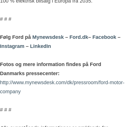
100 % elektrisk bilsalg i Europa fra 2035.
# # #
Følg Ford på
Mynewsdesk
–
Ford.dk
–
Facebook
–
Instagram
–
LinkedIn
Fotos og mere information findes på Ford
Danmarks pressecenter:
http://www.mynewsdesk.com/dk/pressroom/ford-motor-
company
# # #