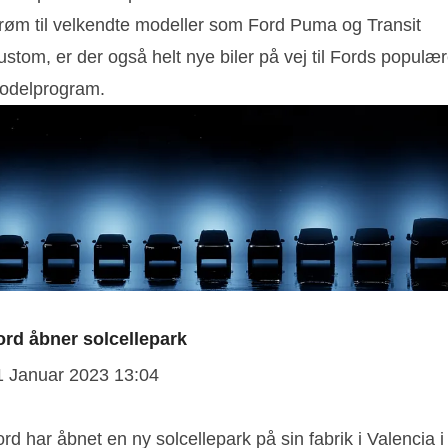
trøm til velkendte modeller som Ford Puma og Transit
stom, er der også helt nye biler på vej til Fords populæ
odelprogram.
ord åbner solcellepark
1 Januar 2023 13:04
rd har åbnet en ny solcellepark på sin fabrik i Valencia i