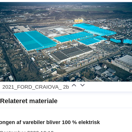
included. In addition to Ford Motor Credit Company,
Ford Europe operations include Ford Customer
Service Division and 14 manufacturing facilities (10
wholly owned facilities and four unconsolidated joint
venture facilities). The first Ford cars were shipped
to Europe in 1903 – the same year Ford Motor
Company was founded. European production
started in 1911.
2021_FORD_CRAIOVA_ 2b
Relateret materiale
ongen af varebiler bliver 100 % elektrisk